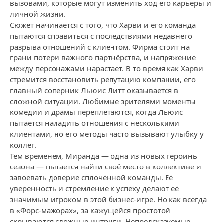
вызовами, которые могут изменить ход его карьеры и
личной жизни.
Сюжет начинается с того, что Харви и его команда
пытаются справиться с последствиями недавнего
разрыва отношений с клиентом. Фирма стоит на
грани потери важного партнёрства, и напряжение
между персонажами нарастает. В то время как Харви
стремится восстановить репутацию компании, его
главный соперник Льюис Литт оказывается в
сложной ситуации. Любимые зрителями моменты
комедии и драмы переплетаются, когда Льюис
пытается наладить отношения с несколькими
клиентами, но его методы часто вызывают улыбку у
коллег.
Тем временем, Миранда — одна из новых героинь
сезона — пытается найти своё место в коллективе и
завоевать доверие сплочённой команды. Её
уверенность и стремление к успеху делают её
значимым игроком в этой бизнес-игре. Но как всегда
в «Форс-мажорах», за кажущейся простотой
скрываются сложные интриги. Непредсказуемые