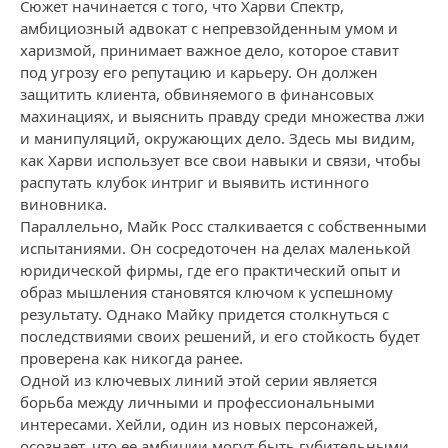
Сюжет начинается с того, что Харви Спектр,
амбициозный адвокат с непревзойденным умом и
харизмой, принимает важное дело, которое ставит
под угрозу его репутацию и карьеру. Он должен
защитить клиента, обвиняемого в финансовых
махинациях, и выяснить правду среди множества лжи
и манипуляций, окружающих дело. Здесь мы видим,
как Харви использует все свои навыки и связи, чтобы
распутать клубок интриг и выявить истинного
виновника.
Параллельно, Майк Росс сталкивается с собственными
испытаниями. Он сосредоточен на делах маленькой
юридической фирмы, где его практический опыт и
образ мышления становятся ключом к успешному
результату. Однако Майку придется столкнуться с
последствиями своих решений, и его стойкость будет
проверена как никогда ранее.
Одной из ключевых линий этой серии является
борьба между личными и профессиональными
интересами. Хейли, один из новых персонажей,
осознает, что ее амбиции могут быть губительными