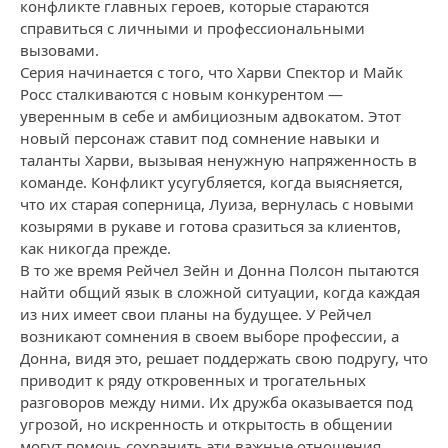
конфликте главных героев, которые стараются
справиться с личными и профессиональными
вызовами.
Серия начинается с того, что Харви Спектор и Майк
Росс сталкиваются с новым конкурентом —
уверенным в себе и амбициозным адвокатом. Этот
новый персонаж ставит под сомнение навыки и
таланты Харви, вызывая ненужную напряженность в
команде. Конфликт усугубляется, когда выясняется,
что их старая соперница, Луиза, вернулась с новыми
козырями в рукаве и готова сразиться за клиентов,
как никогда прежде.
В то же время Рейчел Зейн и Донна Полсон пытаются
найти общий язык в сложной ситуации, когда каждая
из них имеет свои планы на будущее. У Рейчел
возникают сомнения в своем выборе профессии, а
Донна, видя это, решает поддержать свою подругу, что
приводит к ряду откровенных и трогательных
разговоров между ними. Их дружба оказывается под
угрозой, но искренность и открытость в общении
могут помочь сохранить эти важные отношения.