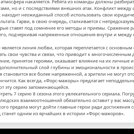
 атмосфера накаляется. Ребята из команды должны разбират
ми, но и с последствиями внешних атак. Конфликт между
к находит неожиданный способ использовать свои юридиче
ьтата. Гарви, в свою очередь, сталкивается с непредсказу
рые ставят под сомнение его методы и приемы. Сражение ра
е его, подчеркивая напряженные отношения внутри и межд
является линия любви, которая переплетается с основным
ть свои чувства и связи, что приводит к многочисленным
ние, принятое героями, оказывает влияние на их личные 
 дополнительный слой глубины и эмоциональности в прои
 становится все более напряженной, а зрители не могут ото
кончится. Как всегда, «Форс-мажоры» предлагает неподдел
ют эту серию запоминающейся.
треть 7 серию 8 сезона этого увлекательного сериала. Пог
людских взаимоотношений обязательно оставит у вас массу
акого предела могут дойти главные герои ради достижения с
од станет одним из ярчайших в истории «Форс-мажоров».