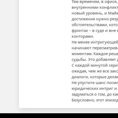
Тем временем, в офисе,
внутренними конфликта
новый уровень, и Май
достижения нужно резул
обстоятельствами, кото
фронтах – в суде и вн
конторами.
Не менее интригующей 
начинают пересматрива
моментам. Каждое реше
судьбы. Это добавляет
С каждой минутой серия
ожидая, чем же все за
диалоги, которые дела
Не упустите шанс посмо
юридических интриг и 
задуматься о том, до к
Безусловно, этот эпиз