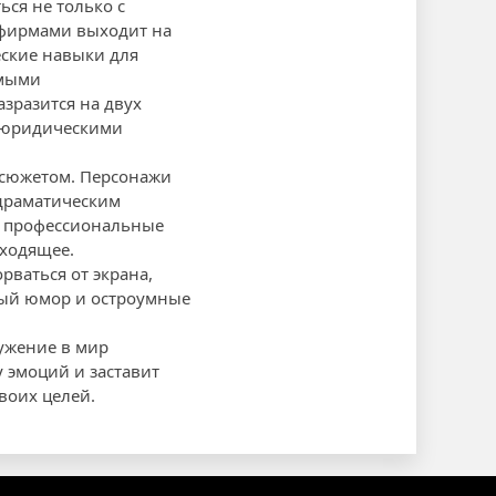
ься не только с
 фирмами выходит на
ские навыки для
емыми
зразится на двух
у юридическими
 сюжетом. Персонажи
 драматическим
и профессиональные
сходящее.
рваться от экрана,
ьный юмор и остроумные
ружение в мир
 эмоций и заставит
воих целей.